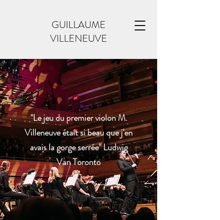
GUILLAUME
VILLENEUVE
"Le jeu du premier violon M.
Villeneuve était si beau que j'en
avais la gorge serrée" Ludwig
Van Toronto